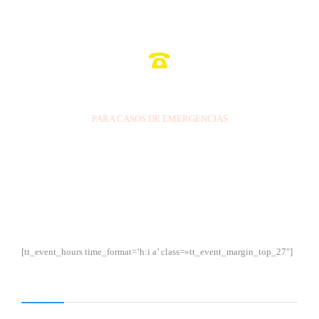

809-554-0000
PARA CASOS DE EMERGENCIAS
[tt_event_hours time_format=’h:i a’ class=»tt_event_margin_top_27″]