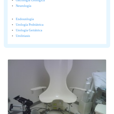
Oncologíá Urológica
Neurología
Endounlogía
Urología Pedriátrica
Urología Geriátrica
Urolitiasis