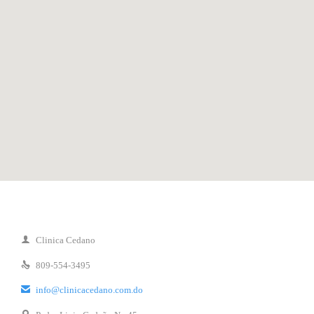

Clinica Cedano

809-554-3495

info@clinicacedano.com.do