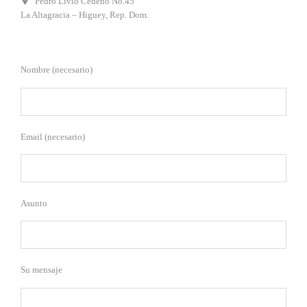

Pedro Livio Cedeño No.45
La Altagracia – Higuey, Rep. Dom.
Nombre (necesario)
Email (necesario)
Asunto
Su mensaje