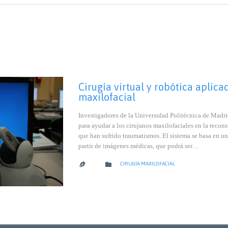
Cirugía virtual y robótica aplica
maxilofacial
Investigadores de la Universidad Politécnica de Madri
para ayudar a los cirujanos maxilofaciales en la recon
que han sufrido traumatismos. El sistema se basa en un
partir de imágenes médicas, que podrá ser…
CATEGORY

CIRUGÍA MAXILOFACIAL
