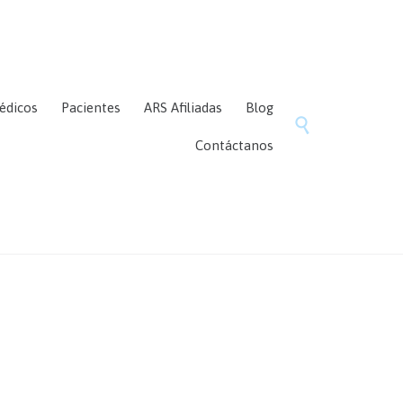
Skip
édicos
Pacientes
ARS Afiliadas
Blog
to

content
Contáctanos