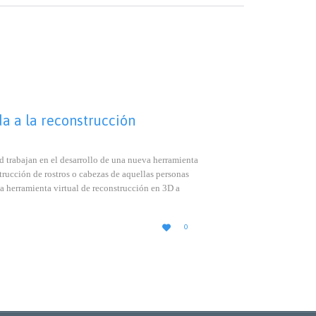
da a la reconstrucción
d trabajan en el desarrollo de una nueva herramienta
strucción de rostros o cabezas de aquellas personas
a herramienta virtual de reconstrucción en 3D a
LOVE

0
IT