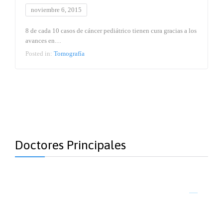
noviembre 6, 2015
8 de cada 10 casos de cáncer pediátrico tienen cura gracias a los
avances en…
Posted in:
Tomografía
Doctores Principales