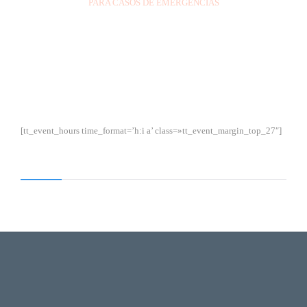
PARA CASOS DE EMERGENCIAS
[tt_event_hours time_format=’h:i a’ class=»tt_event_margin_top_27″]