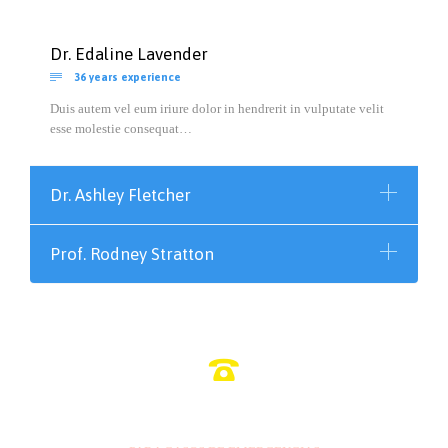
Dr. Edaline Lavender

36 years experience
Duis autem vel eum iriure dolor in hendrerit in vulputate velit
esse molestie consequat…
Dr. Ashley Fletcher
Prof. Rodney Stratton

809-554-0000